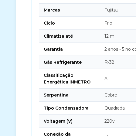
Marcas
Fujitsu
Ciclo
Frio
Climatiza até
12 m
Garantia
2 anos - 5 no 
Gás Refrigerante
R-32
Classificação
A
Energética INMETRO
Serpentina
Cobre
Tipo Condensadora
Quadrada
Voltagem (V)
220v
Conexão da