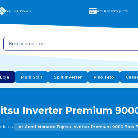
5% OFF no Pix
Até 10x sem juros
Loja
Multi Split
Split Inverter
Piso Teto
Cass
itsu Inverter Premium 9000
›
odutos
Ar Condicionado Fujitsu Inverter Premium 9000 Btus F