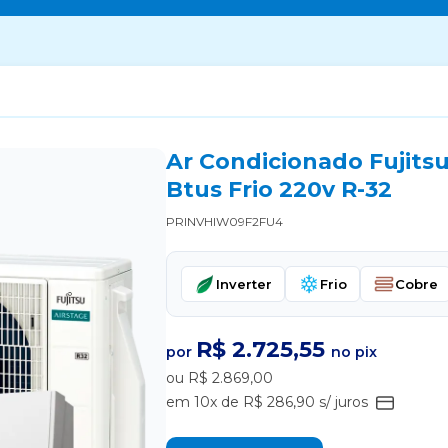
Ar Condicionado Fujits
Btus Frio 220v R-32
PRINVHIW09F2FU4
Inverter
Frio
Cobre
R$ 2.725,55
por
no pix
ou R$ 2.869,00
em 10x de R$ 286,90 s/ juros