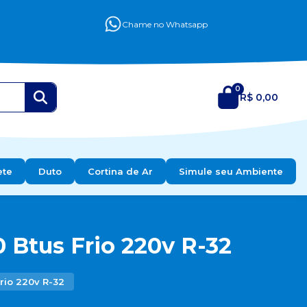
Chame no Whatsapp
0
R$ 0,00
ete
Duto
Cortina de Ar
Simule seu Ambiente
 Btus Frio 220v R-32
rio 220v R-32