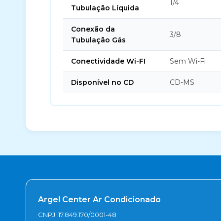
1/4
Tubulação Líquida
Conexão da
3/8
Tubulação Gás
Conectividade Wi-FI
Sem Wi-Fi
Disponível no CD
CD-MS
Argel Center Ar Condicionado
CNPJ: 17.849.170/0001-48