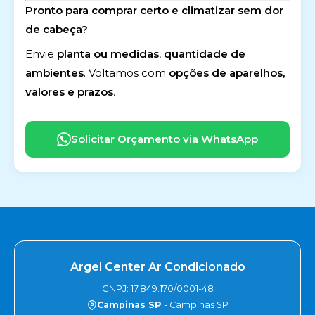
Pronto para comprar certo e climatizar sem dor
de cabeça?
Envie
planta ou medidas
,
quantidade de
ambientes
. Voltamos com
opções de aparelhos,
valores e prazos
.
Solicitar Orçamento via WhatsApp
Argel Center Ar Condicionado
CNPJ: 17.849.170/0001-48
Campinas SP
- Campinas SP